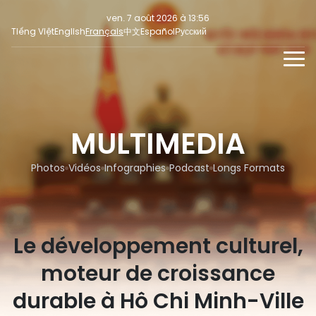
ven. 7 août 2026 à 13:56
Tiếng Việt
English
Français
中文
Español
Русский
NOUVELLES
MULTIMEDIA
MULTIMEDIA
En continu
INFORMATION POUR LA PRESSE
RÉSEAUX SOCIAUX
Focus
Photos
Vidéos
Infographies
Podcast
Longs Formats
Opinion
Le développement culturel,
moteur de croissance
durable à Hô Chi Minh-Ville