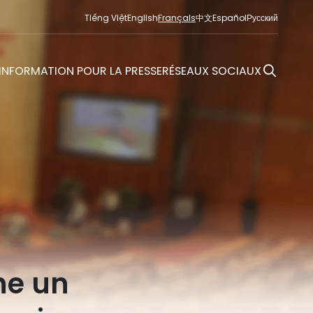
Tiếng Việt
English
Français
中文
Español
Русский
INFORMATION POUR LA PRESSE
RÉSEAUX SOCIAUX
he un