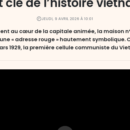
clé de l’histoire viet
JEUDI, 9 AVRIL 2026 À 10:01
ent au cœur de la capitale animée, la maison n
 une « adresse rouge » hautement symbolique. C’
rs 1929, la première cellule communiste du Vi