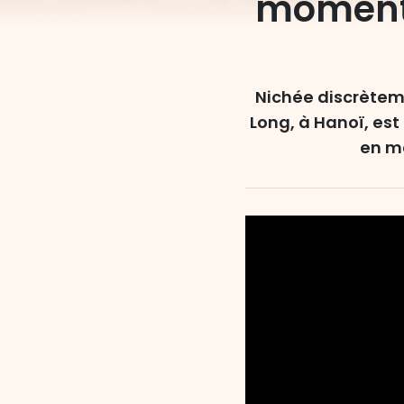
moment 
Nichée discrètem
Long, à Hanoï, est
en ma