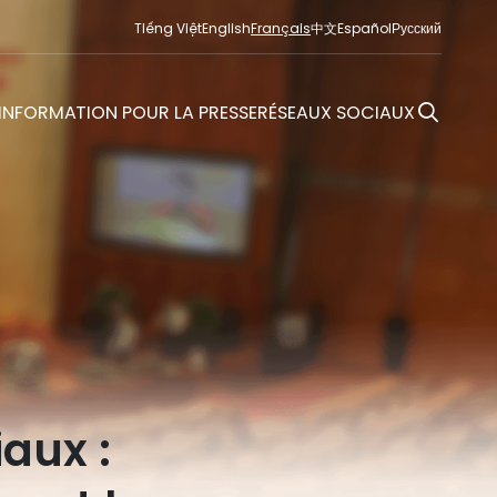
Tiếng Việt
English
Français
中文
Español
Русский
INFORMATION POUR LA PRESSE
RÉSEAUX SOCIAUX
aux :