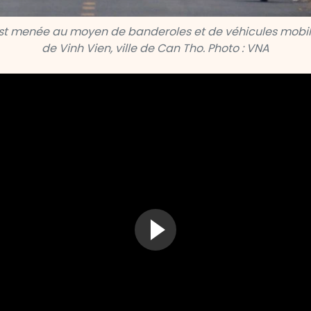
st menée au moyen de banderoles et de véhicules mobi
de Vinh Vien, ville de Can Tho. Photo : VNA