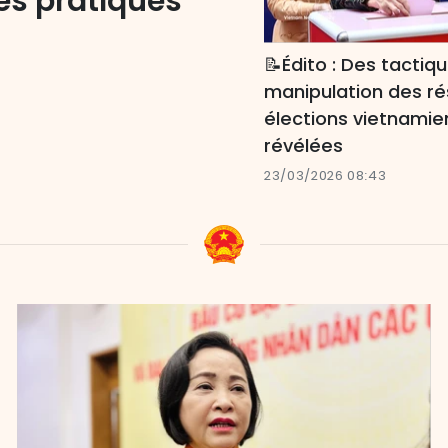
les pratiques
📝Édito : Des tactiq
manipulation des ré
élections vietnami
révélées
23/03/2026 08:43