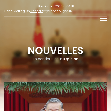
dim. 9 août 2026 à 04:18
Tiếng Việt
English
Français
中文
Español
Русский
NOUVELLES
MULTIMEDIA
NOUVELLES
En continu
INFORMATION POUR LA PRESSE
RÉSEAUX SOCIAUX
Focus
En continu
Focus
Opinion
Opinion