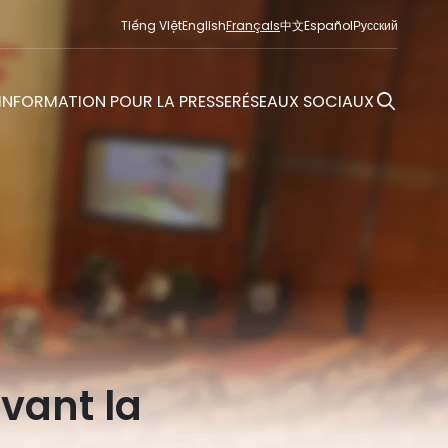
Tiếng Việt
English
Français
中文
Español
Русский
INFORMATION POUR LA PRESSE
RÉSEAUX SOCIAUX
vant la