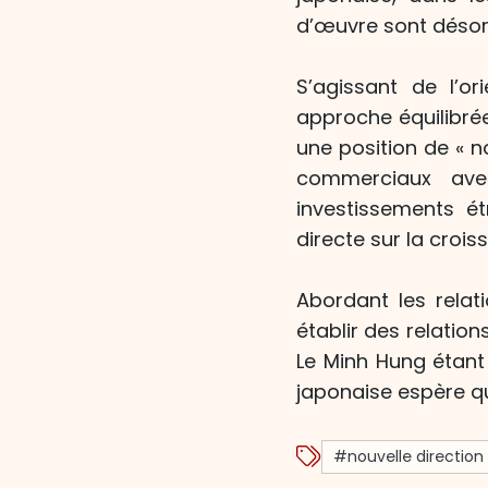
d’œuvre sont désorm
S’agissant de l’o
approche équilibré
une position de « 
commerciaux avec
investissements ét
directe sur la croi
Abordant les relat
établir des relatio
Le Minh Hung étant
japonaise espère qu
#nouvelle directio