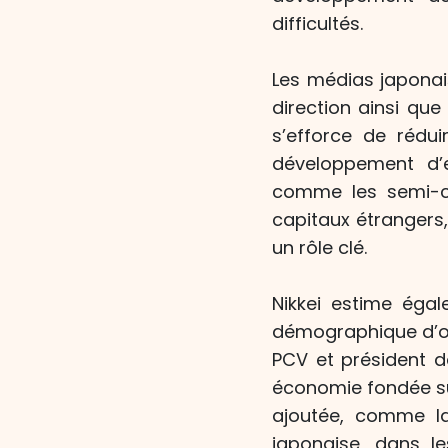
difficultés.
Les médias japonai
direction ainsi que
s’efforce de rédui
développement d’e
comme les semi-co
capitaux étrangers
un rôle clé.
Nikkei estime égal
démographique d’or
PCV et président d
économie fondée su
ajoutée, comme la
japonaise, dans le