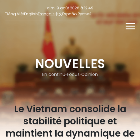
dim. 9 août 2026 à 12:49
Tiếng Việt
English
Français
中文
Español
Русский
NOUVELLES
MULTIMEDIA
NOUVELLES
En continu
INFORMATION POUR LA PRESSE
RÉSEAUX SOCIAUX
Focus
En continu
Focus
Opinion
Opinion
Le Vietnam consolide la
stabilité politique et
maintient la dynamique de