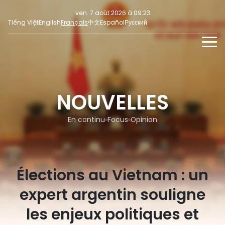
ven. 7 août 2026 à 09:23
Tiếng Việt
English
Français
中文
Español
Русский
NOUVELLES
MULTIMEDIA
NOUVELLES
En continu
INFORMATION POUR LA PRESSE
RÉSEAUX SOCIAUX
Focus
En continu
Focus
Opinion
Opinion
Élections au Vietnam : un
expert argentin souligne
les enjeux politiques et