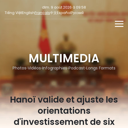
dim. 9 août 2026 à 09:58
Tiếng Việt
English
Français
中文
Español
Русский
NOUVELLES
MULTIMEDIA
MULTIMEDIA
En continu
INFORMATION POUR LA PRESSE
RÉSEAUX SOCIAUX
Focus
Photos
Vidéos
Infographies
Podcast
Longs Formats
Opinion
Hanoï valide et ajuste les
orientations
d'investissement de six