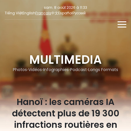
sam. 8 août 2026 à 11:33
Tiếng Việt
English
Français
中文
Español
Русский
NOUVELLES
MULTIMEDIA
MULTIMEDIA
En continu
INFORMATION POUR LA PRESSE
RÉSEAUX SOCIAUX
Focus
Photos
Vidéos
Infographies
Podcast
Longs Formats
Opinion
Hanoï : les caméras IA
détectent plus de 19 300
infractions routières en