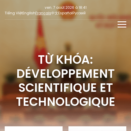
ven. 7 août 2026 à 18:41
Tiếng Việt
English
Français
中文
Español
Русский
NOUVELLES
MULTIMEDIA
TỪ KHÓA:
En continu
INFORMATION POUR LA PRESSE
RÉSEAUX SOCIAUX
Focus
DÉVELOPPEMENT
Opinion
SCIENTIFIQUE ET
TECHNOLOGIQUE