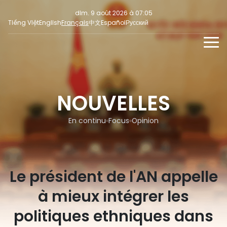
dim. 9 août 2026 à 07:05
Tiếng Việt
English
Français
中文
Español
Русский
NOUVELLES
MULTIMEDIA
NOUVELLES
En continu
INFORMATION POUR LA PRESSE
RÉSEAUX SOCIAUX
Focus
En continu
Focus
Opinion
Opinion
Le président de l'AN appelle
à mieux intégrer les
politiques ethniques dans