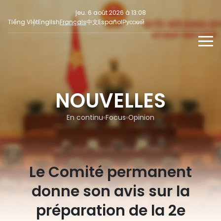
jeu. 6 août 2026 à 13:08
Tiếng Việt
English
Français
中文
Español
Русский
NOUVELLES
MULTIMEDIA
NOUVELLES
En continu
INFORMATION POUR LA PRESSE
RÉSEAUX SOCIAUX
Focus
En continu
Focus
Opinion
Opinion
Le Comité permanent
donne son avis sur la
préparation de la 2e