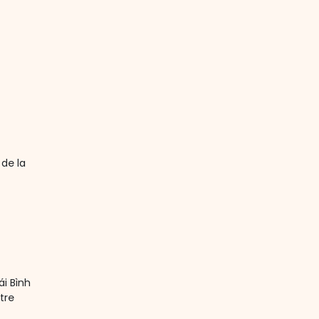
de la
ái Bình
tre