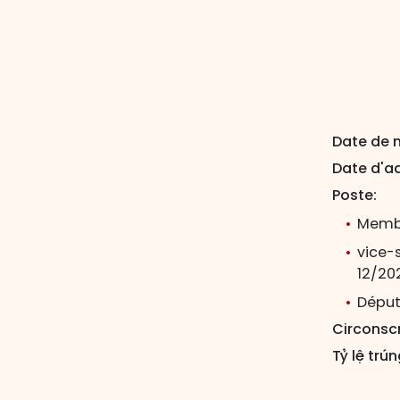
Date de 
Date d'ad
Poste:
Membr
vice-
12/20
Député
Circonscr
Tỷ lệ trún