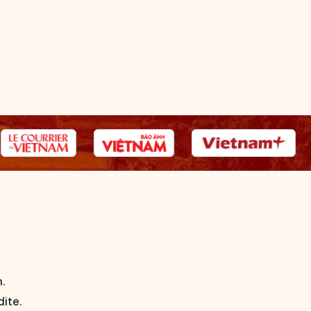
.
dite.