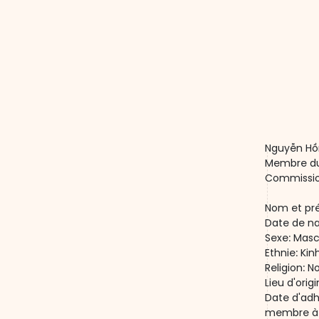
Nguyễn Hồ
Membre du 
Commission
Nom et pr
Date de na
Sexe: Masc
Ethnie: Kin
Religion: N
Lieu d'ori
Date d'adh
membre à p